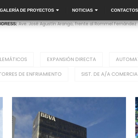
GALERÍA DE PROYECTOS
NOTICIAS
CONTACTOS
Ave. José Agustín Arango, frente al Rommel Fernández
DDRESS:
LEMÁTICOS
EXPANSIÓN DIRECTA
AUTOMAT
TORRES DE ENFRIAMIENTO
SIST. DE A/A COMERCIA