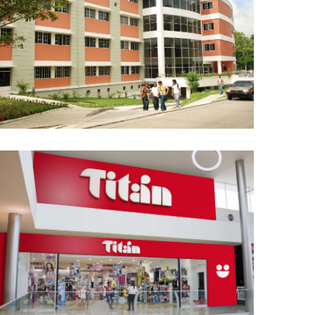
EDIFICIO 3 DE LA UNIVERSIDAD
TECNOLÓGICA DE PANAMÁ
AUTOMATIZACIÓN Y DDC, CHILLERS, TORRES DE
ENFRIAMIENTO
ALMACÉN EL TITÁN
AUTOMATIZACIÓN Y DDC, CHILLERS, SIST. DE A/A
COMERCIAL, TORRES DE ENFRIAMIENTO