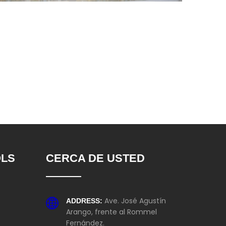
OLS
CERCA DE USTED
Ave. José Agustín
ADDRESS:
Arango, frente al Rommel
Fernández.