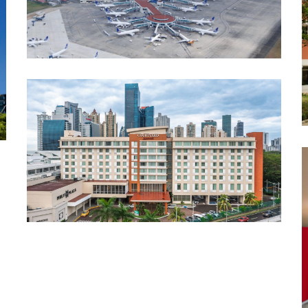
TOCUMEN, TERMINAL MUELLE NORTE
AUTOMATIZACIÓN Y DDC, CHILLERS, TORRES DE
ENFRIAMIENTO
HOTEL MARRIOT COURTYARD
AUTOMATIZACIÓN Y DDC, EXPANSIÓN DIRECTA,
SIST. DE A/A COMERCIAL