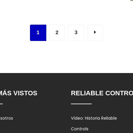
1
2
3
MÁS VISTOS
RELIABLE CONTR
sotros
Vídeo: Historia Reliable
Controls