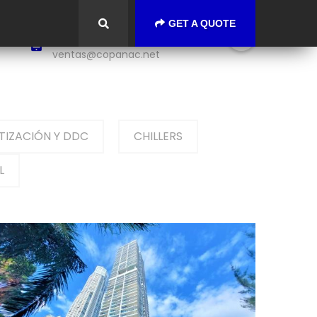
GET A QUOTE
+(507) 233-9900
CALL US:
ventas@copanac.net
IZACIÓN Y DDC
CHILLERS
L