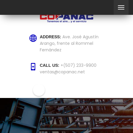
Ave. José Agustín
ADDRESS:
Arango, frente al Rommel
Fernández
+(507) 233-9900
CALL US:
ventas@copanac.net