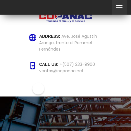
Ave. José Agustín
ADDRESS:
Arango, frente al Rommel
Fernández
+(507) 233-9900
CALL US:
ventas@copanac.net